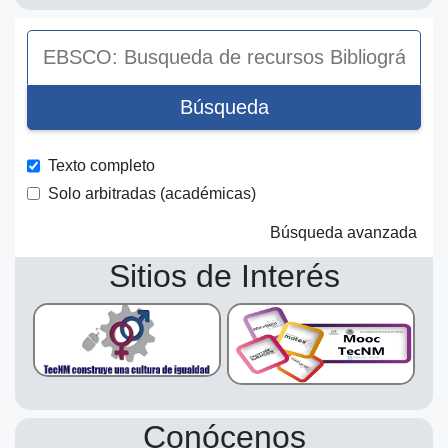
EBSCO:
Busqueda
de
Búsqueda
recursos
Bibliográficos
electrónicos
Texto completo
como
Solo arbitradas (académicas)
artículos,
libros,
Búsqueda avanzada
publicaciones
Sitios de Interés
y
más
Conócenos